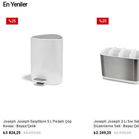
En Yeniler
%25
%25
Joseph Joseph EasyStore 5 L Pedallı Çöp
Joseph Joseph 2 Li Sıvı Sa
Kovası - Beyaz/Çelik
Düzenleme Seti - Beyaz Çel
₺3.824,25
₺5.099,00
₺2.249,25
₺2.999,00