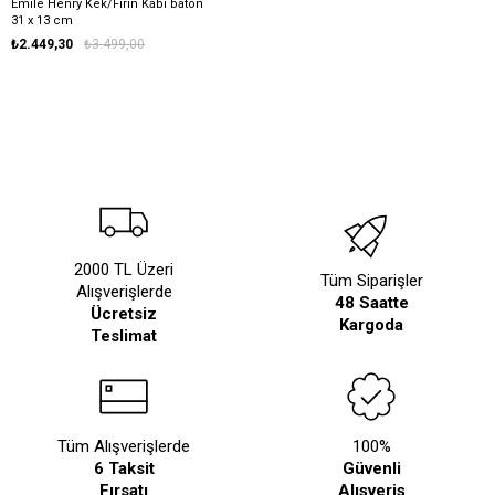
Emile Henry Kek/Fırın Kabı baton
31 x 13 cm
₺2.449,30
₺3.499,00
2000 TL Üzeri
Tüm Siparişler
Alışverişlerde
48 Saatte
Ücretsiz
Kargoda
Teslimat
Tüm Alışverişlerde
100%
6 Taksit
Güvenli
Fırsatı
Alışveriş