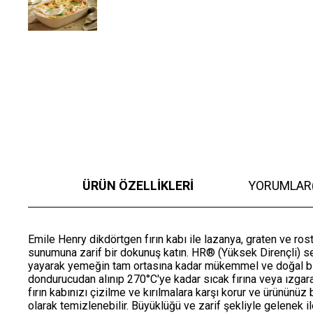
ÜRÜN ÖZELLIKLERI
YORUMLAR
Emile Henry dikdörtgen fırın kabı ile lazanya, graten ve ros
sunumuna zarif bir dokunuş katın. HR® (Yüksek Dirençli) ser
yayarak yemeğin tam ortasına kadar mükemmel ve doğal bir
dondurucudan alınıp 270°C'ye kadar sıcak fırına veya ızgara
fırın kabınızı çizilme ve kırılmalara karşı korur ve ürünün
olarak temizlenebilir. Büyüklüğü ve zarif şekliyle gelenek i