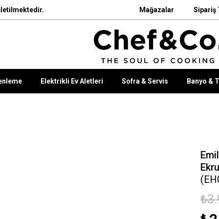
letilmektedir.
Mağazalar
Sipariş 
enleme
Elektrikli Ev Aletleri
Sofra & Servis
Banyo & T
Emil
Ekr
(EH
₺3.