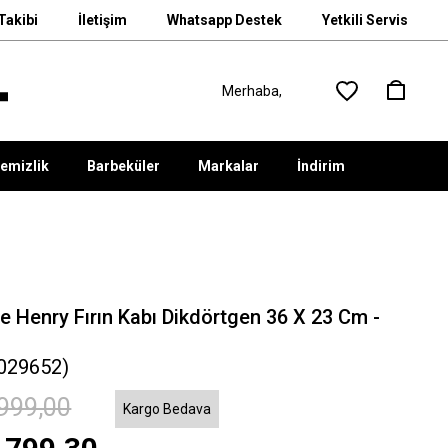
Takibi
İletişim
Whatsapp Destek
Yetkili Servis
emizlik
Barbeküler
Markalar
İndirim
e Henry Fırın Kabı Dikdörtgen 36 X 23 Cm -
u
029652)
999,00
Kargo Bedava