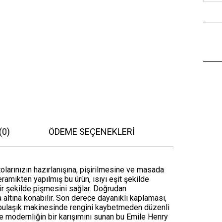
(0)
ÖDEME SEÇENEKLERI
tolarınızın hazırlanışına, pişirilmesine ve masada
amikten yapılmış bu ürün, ısıyı eşit şekilde
 şekilde pişmesini sağlar. Doğrudan
 altına konabilir. Son derece dayanıklı kaplaması,
üz bulaşık makinesinde rengini kaybetmeden düzenli
le modernliğin bir karışımını sunan bu Emile Henry