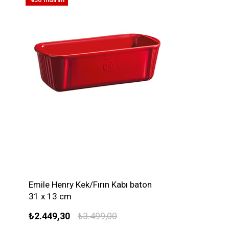
Emile Henry Kek/Fırın Kabı baton
31 x 13 cm
₺2.449,30
₺3.499,00