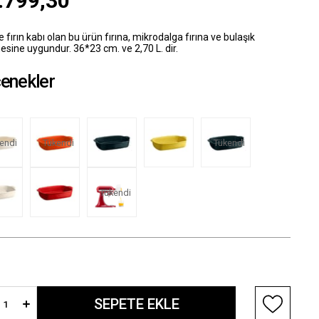
.799,30
e fırın kabı olan bu ürün fırına, mikrodalga fırına ve bulaşık
sine uygundur. 36*23 cm. ve 2,70 L. dir.
enekler
endi
Tükendi
Tükendi
Tükendi