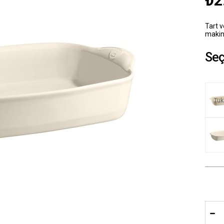
₺2
Tart v
makine
Seç
Tük