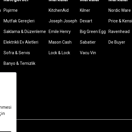
m
Pişirme
KitchenAid
Kilner
Nordic Ware
Mutfak Gereçleri
Joseph Joseph
Dexart
Price & Kens
Saklama & Düzenleme
Emile Henry
Big Green Egg
Ravenhead
Elektrikli Ev Aletleri
Mason Cash
Sabatier
De Buyer
Sofra & Servis
Lock & Lock
Vacu Vin
Banyo & Temizlik