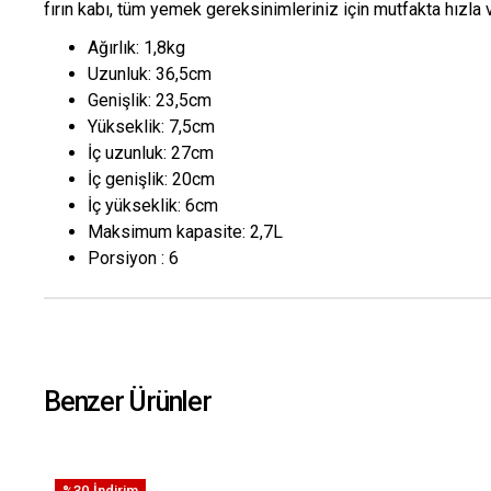
fırın kabı, tüm yemek gereksinimleriniz için mutfakta hızla 
Ağırlık: 1,8kg
Uzunluk: 36,5cm
Genişlik: 23,5cm
Yükseklik: 7,5cm
İç uzunluk: 27cm
İç genişlik: 20cm
İç yükseklik: 6cm
Maksimum kapasite: 2,7L
Porsiyon : 6
Benzer Ürünler
%30
İndirim