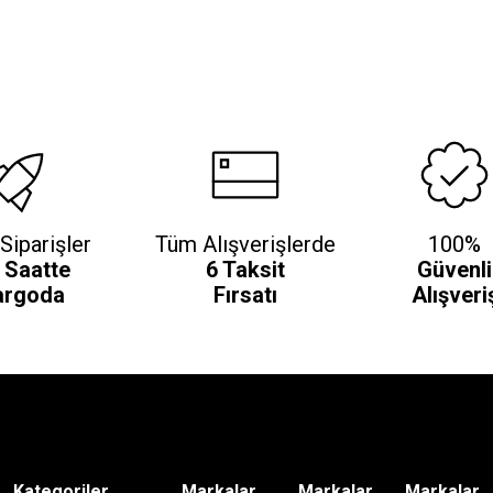
Siparişler
Tüm Alışverişlerde
100%
 Saatte
6 Taksit
Güvenli
argoda
Fırsatı
Alışveri
Kategoriler
Markalar
Markalar
Markalar