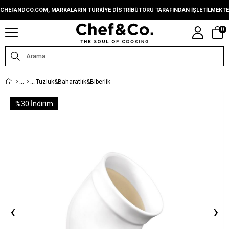
CHEFANDCO.COM, MARKALARIN TÜRKIYE DISTRIBÜTÖRÜ TARAFINDAN IŞLETILMEKTE
0
Tuzluk&Baharatlık&Biberlik
%
30
İndirim
‹
›