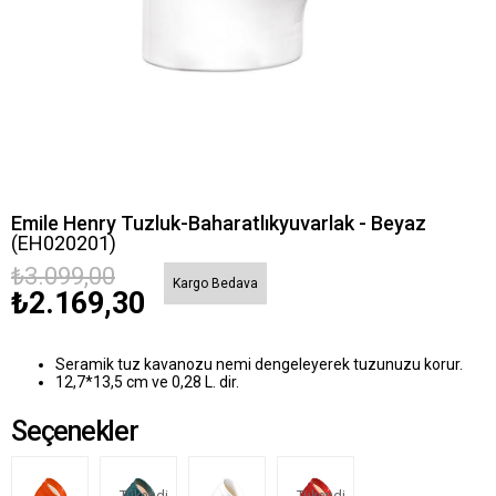
Emile Henry Tuzluk-Baharatlıkyuvarlak - Beyaz
(EH020201)
₺3.099,00
Kargo Bedava
₺2.169,30
Seramik tuz kavanozu nemi dengeleyerek tuzunuzu korur.
12,7*13,5 cm ve 0,28 L. dir.
Seçenekler
Tükendi
Tükendi