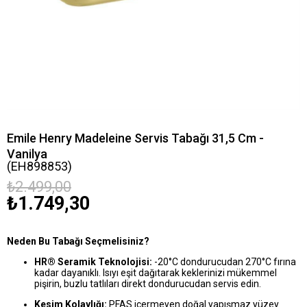
Emile Henry Madeleine Servis Tabağı 31,5 Cm -
Vanilya
(EH898853)
₺2.499,00
₺1.749,30
Neden Bu Tabağı Seçmelisiniz?
HR® Seramik Teknolojisi:
-20°C dondurucudan 270°C fırına
kadar dayanıklı. Isıyı eşit dağıtarak keklerinizi mükemmel
pişirin, buzlu tatlıları direkt dondurucudan servis edin.
Kesim Kolaylığı:
PFAS içermeyen doğal yapışmaz yüzey