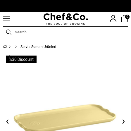
CHEFANDCO.COM, MARKALARIN TÜRKIYE DISTRIBÜTÖRÜ TARAFINDAN
IŞLETILMEKTEDIR.
0
Servis Sunum Ürünleri
%
30
Discount
‹
›