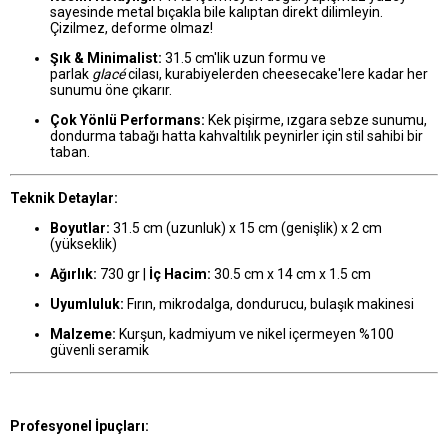
sayesinde metal bıçakla bile kalıptan direkt dilimleyin.
Çizilmez, deforme olmaz!
Şık & Minimalist:
31.5 cm'lik uzun formu ve
parlak
glacé
cilası, kurabiyelerden cheesecake'lere kadar her
sunumu öne çıkarır.
Çok Yönlü Performans:
Kek pişirme, ızgara sebze sunumu,
dondurma tabağı hatta kahvaltılık peynirler için stil sahibi bir
taban.
Teknik Detaylar:
Boyutlar:
31.5 cm (uzunluk) x 15 cm (genişlik) x 2 cm
(yükseklik)
Ağırlık:
730 gr |
İç Hacim:
30.5 cm x 14 cm x 1.5 cm
Uyumluluk:
Fırın, mikrodalga, dondurucu, bulaşık makinesi
Malzeme:
Kurşun, kadmiyum ve nikel içermeyen %100
güvenli seramik
Profesyonel İpuçları: