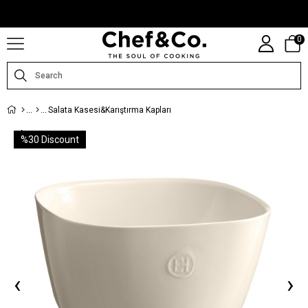
CHEFANDCO.COM, MARKALARIN TÜRKIYE DISTRIBÜTÖRÜ TARAFINDAN
IŞLETILMEKTEDIR.
0
Salata Kasesi&Karıştırma Kapları
%
30
Discount
‹
›