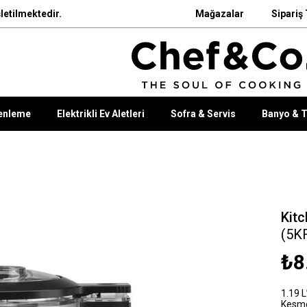
letilmektedir.
Mağazalar
Sipariş 
enleme
Elektrikli Ev Aletleri
Sofra & Servis
Banyo & T
Kitc
(5K
₺8
1.19 L
Kesme