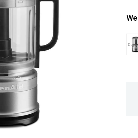
We 
Out o