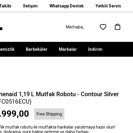
Takibi
İletişim
Whatsapp Destek
Yetkili Servis
emizlik
Barbeküler
Markalar
İndirim
henaid 1,19 L Mutfak Robotu - Contour Silver
FC0516ECU)
.999,00
Free Shipping
’lik mutfak robotu ile mutfakta harikalar yaratmaya hazır olun!
, doğrama, püre haline getirme ve daha fazlası.