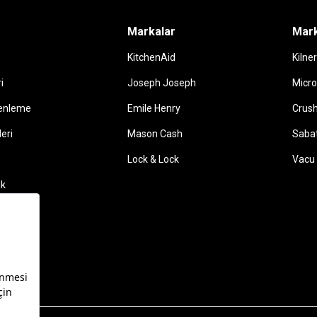
Markalar
Mark
KitchenAid
Kilner
i
Joseph Joseph
Micro
enleme
Emile Henry
Crush
leri
Mason Cash
Sabat
Lock & Lock
Vacu 
ik