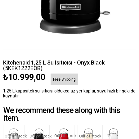
Kitchenaid 1,25 L Su Isıtıcısı - Onyx Black
(5KEK1222EOB)
₺10.999,00
Free Shipping
1,25 L kapasiteli su ısıtıcısı oldukça az yer kaplar, suyu hızlı bir şekilde
kaynatır.
We recommend these along with this
item.
Out of stock
Out of stock
Out of stock
Out of stock