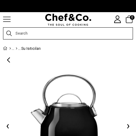
CHEFANDCO.COM, MARKALARIN TÜRKIYE DISTRIBÜTÖRÜ TARAFINDAN
IŞLETILMEKTEDIR.
0
Su Isıtıcıları
‹
›