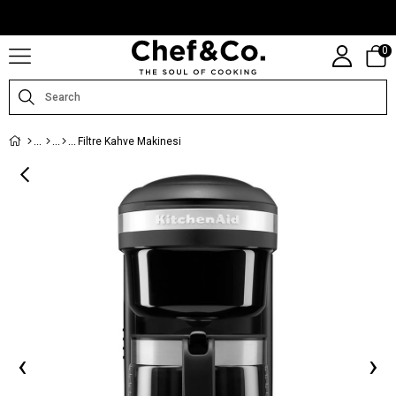
CHEFANDCO.COM, MARKALARIN TÜRKIYE DISTRIBÜTÖRÜ TARAFINDAN
IŞLETILMEKTEDIR.
0
Filtre Kahve Makinesi
‹
›