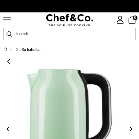
CHEFANDCO.COM, MARKALARIN TÜRKIYE DISTRIBÜTÖRÜ TARAFINDAN
IŞLETILMEKTEDIR.
0
Su Isıtıcıları
‹
›