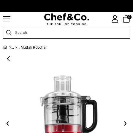
CHEFANDCO.COM, MARKALARIN TÜRKIYE DISTRIBÜTÖRÜ TARAFINDAN
IŞLETILMEKTEDIR.
0
Mutfak Robotları
‹
›