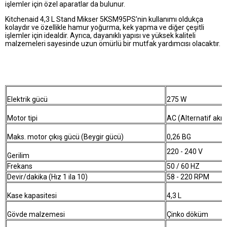
işlemler için özel aparatlar da bulunur.
Kitchenaid 4,3 L Stand Mikser 5KSM95PS'nin kullanımı oldukça
kolaydır ve özellikle hamur yoğurma, kek yapma ve diğer çeşitli
işlemler için idealdir. Ayrıca, dayanıklı yapısı ve yüksek kaliteli
malzemeleri sayesinde uzun ömürlü bir mutfak yardımcısı olacaktır.
Elektrik gücü
275 W
Motor tipi
AC (Alternatif akı
Maks. motor çıkış gücü (Beygir gücü)
0,26 BG
220 - 240 V
Gerilim
Frekans
50 / 60 HZ
Devir/dakika (Hız 1 ila 10)
58 - 220 RPM
Kase kapasitesi
4,3 L
Gövde malzemesi
Çinko döküm