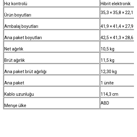
Hız kontrolü
Hibrit elektronik
35,3 × 35,8 × 22,1 
Ürün boyutları
Ambalaj boyutları
41,9 × 41,4 × 27,9 
Ana paket boyutları
42,5 × 41,3 × 28,6 
Net ağırlık
10,5 kg
Brüt ağırlık
11,5 kg
Ana paket brüt ağırlığı
12,30 kg
Ana paket
1 ünite
Kablo uzunluğu
114,3 cm
ABD
Menşe ülke