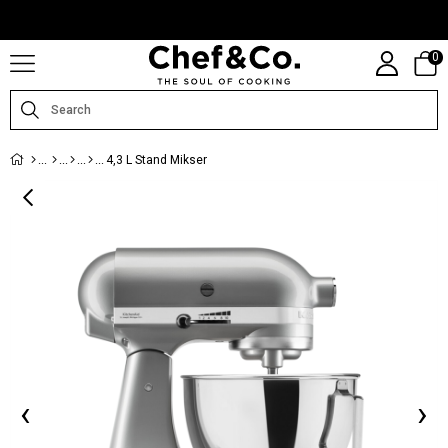
CHEFANDCO.COM, MARKALARIN TÜRKIYE DISTRIBÜTÖRÜ TARAFINDAN
IŞLETILMEKTEDIR.
0
4,3 L Stand Mikser
‹
›