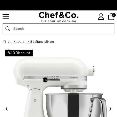
CHEFANDCO.COM, MARKALARIN TÜRKIYE DISTRIBÜTÖRÜ TARAFINDAN
IŞLETILMEKTEDIR.
0
4,8 L Stand Mikser
%
13
Discount
‹
›