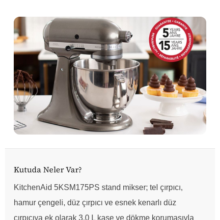
Kutuda Neler Var?
KitchenAid 5KSM175PS stand mikser; tel çırpıcı,
hamur çengeli, düz çırpıcı ve esnek kenarlı düz
çırpıcıya ek olarak 3,0 L kase ve dökme korumasıyla