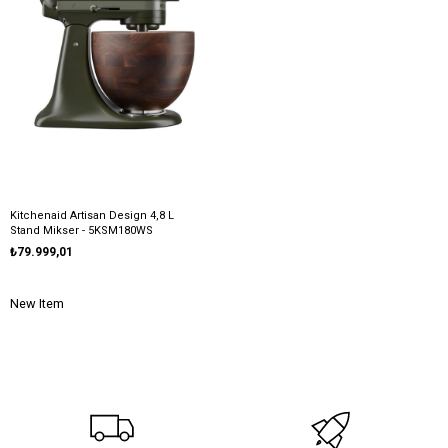
Kitchenaid Artisan Design 4,8 L
Stand Mikser - 5KSM180WS
₺79.999,01
New Item