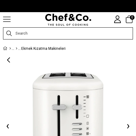
CHEFANDCO.COM, MARKALARIN TÜRKIYE DISTRIBÜTÖRÜ TARAFINDAN
IŞLETILMEKTEDIR.
0
Ekmek Kızatma Makineleri
‹
›