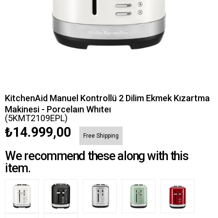
KitchenAid Manuel Kontrollü 2 Dilim Ekmek Kızartma
Makinesi - Porcelaın Whıteı
(5KMT2109EPL)
₺14.999,00
Free Shipping
We recommend these along with this
item.