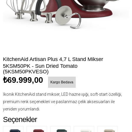
KitchenAid Artisan Plus 4,7 L Stand Mikser
5KSM50PK - Sun Dried Tomato
(5KSM50PKVESO)
₺69.999,00
Kargo Bedava
İkonik KitchenAid stand mikser, LED hazne ışığı, soft-start özelliği,
premium renk seçenekleri ve paslanmaz çelik aksesuarları ile
yeniden yorumlandı.
Seçenekler