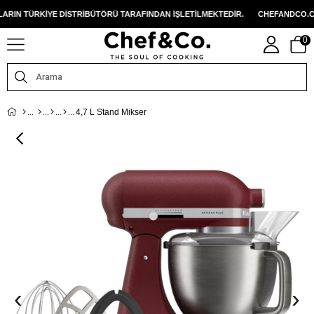
 DISTRIBÜTÖRÜ TARAFINDAN IŞLETILMEKTEDIR.
CHEFANDCO.COM, MARKALAR
0
4,7 L Stand Mikser
‹
›