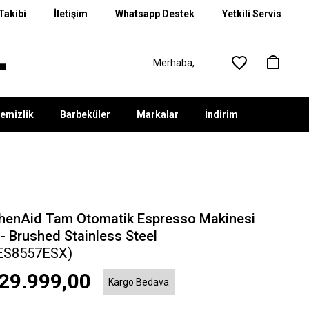
Takibi
İletişim
Whatsapp Destek
Yetkili Servis
emizlik
Barbeküler
Markalar
İndirim
chenAid Tam Otomatik Espresso Makinesi
- Brushed Stainless Steel
ES8557ESX)
29.999,00
Kargo Bedava