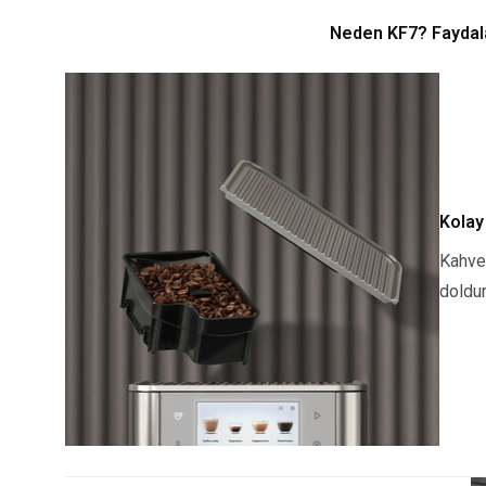
Neden KF7? Faydala
Kolay
Kahve 
doldur