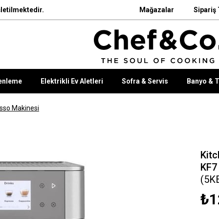
letilmektedir.
Mağazalar
Sipariş 
enleme
Elektrikli Ev Aletleri
Sofra & Servis
Banyo & T
sso Makinesi
Kit
KF7 
(5K
₺1