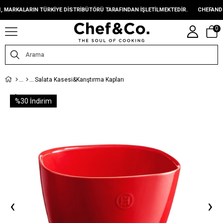
ARKALARIN TÜRKIYE DISTRIBÜTÖRÜ TARAFINDAN IŞLETILMEKTEDIR.
CHEFANDCO.
0
Salata Kasesi&Karıştırma Kapları
%
30
İndirim
‹
›