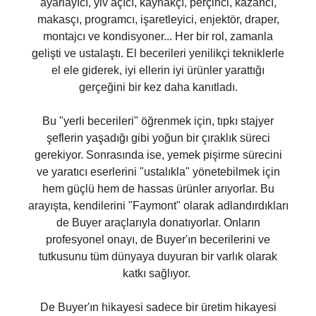
ayarlayıcı, yiv açıcı, kaynakçı, perçinci, kazancı,
makasçı, programcı, işaretleyici, enjektör, draper,
montajcı ve kondisyoner... Her bir rol, zamanla
gelişti ve ustalaştı. El becerileri yenilikçi tekniklerle
el ele giderek, iyi ellerin iyi ürünler yarattığı
gerçeğini bir kez daha kanıtladı.
Bu "yerli becerileri" öğrenmek için, tıpkı stajyer
şeflerin yaşadığı gibi yoğun bir çıraklık süreci
gerekiyor. Sonrasında ise, yemek pişirme sürecini
ve yaratıcı eserlerini "ustalıkla" yönetebilmek için
hem güçlü hem de hassas ürünler arıyorlar. Bu
arayışta, kendilerini "Faymont" olarak adlandırdıkları
de Buyer araçlarıyla donatıyorlar. Onların
profesyonel onayı, de Buyer'ın becerilerini ve
tutkusunu tüm dünyaya duyuran bir varlık olarak
katkı sağlıyor.
De Buyer'ın hikayesi sadece bir üretim hikayesi