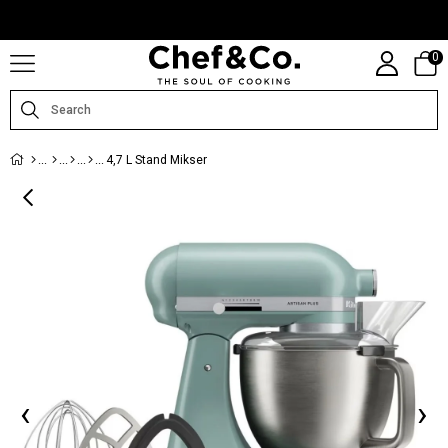
CHEFANDCO.COM, MARKALARIN TÜRKIYE DISTRIBÜTÖRÜ TARAFINDAN
IŞLETILMEKTEDIR.
0
4,7 L Stand Mikser
‹
›