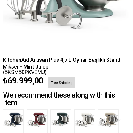
KitchenAid Artisan Plus 4,7 L Oynar Başlıklı Stand
Mikser - Mınt Julep
(5KSM50PKVEMJ)
₺69.999,00
Free Shipping
We recommend these along with this
item.
Out of stock