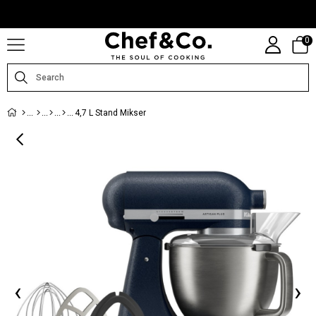
CHEFANDCO.COM, MARKALARIN TÜRKIYE DISTRIBÜTÖRÜ TARAFINDAN
IŞLETILMEKTEDIR.
0
4,7 L Stand Mikser
‹
›