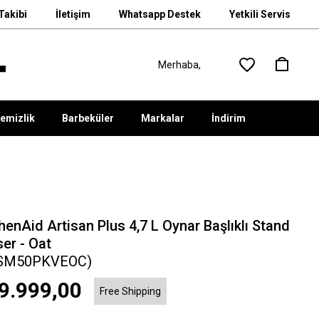
Takibi
İletişim
Whatsapp Destek
Yetkili Servis
emizlik
Barbeküler
Markalar
İndirim
henAid Artisan Plus 4,7 L Oynar Başlıklı Stand
er - Oat
SM50PKVEOC)
9.999,00
Free Shipping