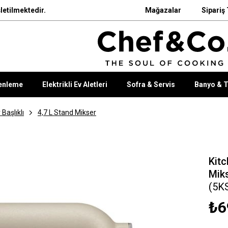
letilmektedir.
Mağazalar
Sipariş 
enleme
Elektrikli Ev Aletleri
Sofra & Servis
Banyo & T
Başlıklı
4,7 L Stand Mikser
Kitc
Miks
(5K
₺6