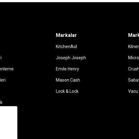
Markalar
Mark
KitchenAid
Kilner
i
Joseph Joseph
Micro
enleme
Emile Henry
Crush
leri
Mason Cash
Sabat
Lock & Lock
Vacu 
ik