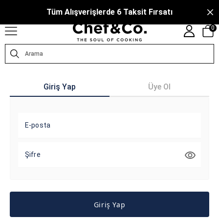
COM, MARKALARIN TÜRKIYE DISTRIBÜTÖRÜ TARAFINDAN IŞLETILMEKTEDIR.
CHE
Tüm Alışverişlerde 6 Taksit Fırsatı
0
Giriş Yap
Üye Ol
E-posta
Şifre
Giriş Yap