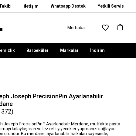
Takibi
İletişim
Whatsapp Destek
Yetkili Servis
emizlik
Barbeküler
Markalar
İndirim
eph Joseph PrecisionPin Ayarlanabilir
dane
1372)
h Joseph PrecisionPin™ Ayarlanabilir Merdane, mutfakta pasta
amayı kolaylaştıran ve lezzetli yiyecekler yapmanızı sağlayan
bir üründür. Bu merdane, ayarlanabilir halkaları sayesinde,