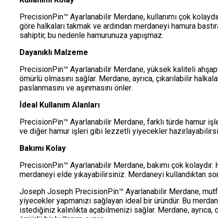
PrecisionPin™ Ayarlanabilir Merdane, kullanımı çok kolaydır
göre halkaları takmak ve ardından merdaneyi hamura bastı
sahiptir, bu nedenle hamurunuza yapışmaz.
Dayanıklı Malzeme
PrecisionPin™ Ayarlanabilir Merdane, yüksek kaliteli ahşapt
ömürlü olmasını sağlar. Merdane, ayrıca, çıkarılabilir halkala
paslanmasını ve aşınmasını önler.
İdeal Kullanım Alanları
PrecisionPin™ Ayarlanabilir Merdane, farklı türde hamur işler
ve diğer hamur işleri gibi lezzetli yiyecekler hazırlayabilirsi
Bakımı Kolay
PrecisionPin™ Ayarlanabilir Merdane, bakımı çok kolaydır. 
merdaneyi elde yıkayabilirsiniz. Merdaneyi kullandıktan sonr
Joseph Joseph PrecisionPin™ Ayarlanabilir Merdane, mutfak
yiyecekler yapmanızı sağlayan ideal bir üründür. Bu merdane
istediğiniz kalınlıkta açabilmenizi sağlar. Merdane, ayrıca,