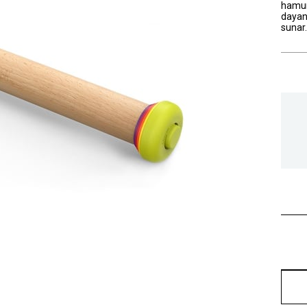
hamuru
dayanı
sunar