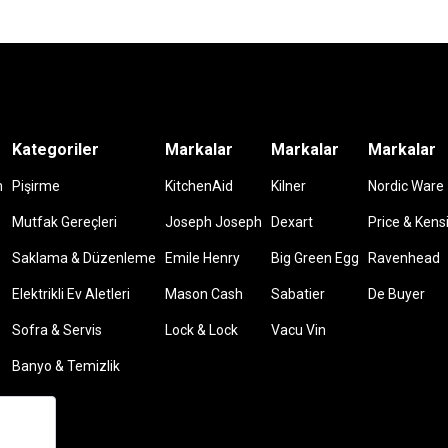
Kategoriler
Markalar
Markalar
Markalar
m
Pişirme
KitchenAid
Kilner
Nordic Ware
Mutfak Gereçleri
Joseph Joseph
Dexart
Price & Kens
Saklama & Düzenleme
Emile Henry
Big Green Egg
Ravenhead
Elektrikli Ev Aletleri
Mason Cash
Sabatier
De Buyer
Sofra & Servis
Lock & Lock
Vacu Vin
Banyo & Temizlik