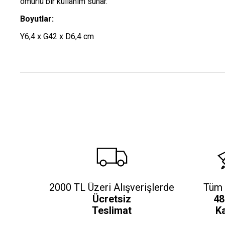
ömürlü bir kullanım sunar.
Boyutlar:
Y6,4 x G42 x D6,4 cm
2000 TL Üzeri Alışverişlerde
Tüm 
Ücretsiz
48
Teslimat
K