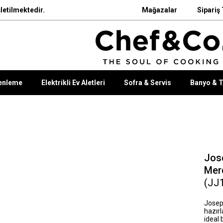
letilmektedir.
Mağazalar
Sipariş 
enleme
Elektrikli Ev Aletleri
Sofra & Servis
Banyo & T
Jos
Mer
(JJ
Josep
hazırl
ideal 