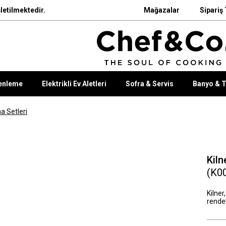
letilmektedir.
Mağazalar
Sipariş 
enleme
Elektrikli Ev Aletleri
Sofra & Servis
Banyo & T
a Setleri
Kiln
(K0
Kilner
rendel