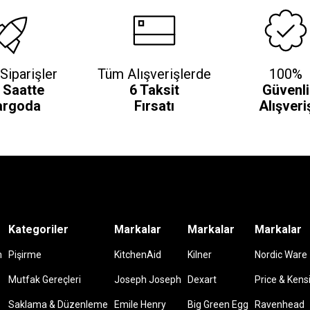
Siparişler
Tüm Alışverişlerde
100%
 Saatte
6 Taksit
Güvenli
argoda
Fırsatı
Alışveri
Kategoriler
Markalar
Markalar
Markalar
m
Pişirme
KitchenAid
Kilner
Nordic Ware
Mutfak Gereçleri
Joseph Joseph
Dexart
Price & Kens
Saklama & Düzenleme
Emile Henry
Big Green Egg
Ravenhead