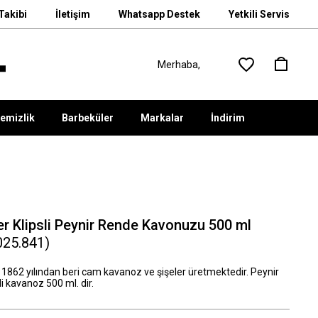
Takibi
İletişim
Whatsapp Destek
Yetkili Servis
emizlik
Barbeküler
Markalar
İndirim
er Klipsli Peynir Rende Kavonuzu 500 ml
025.841)
, 1862 yılından beri cam kavanoz ve şişeler üretmektedir. Peynir
i kavanoz 500 ml. dir.