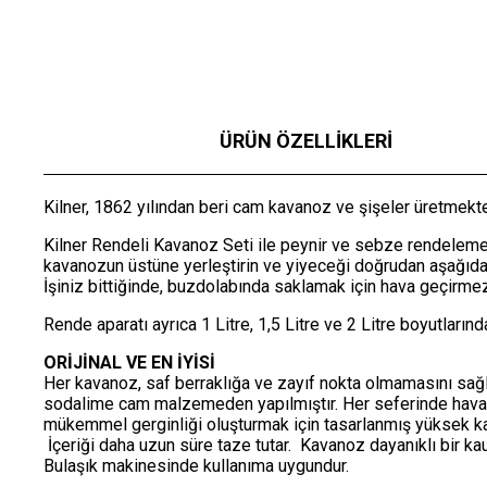
ÜRÜN ÖZELLIKLERI
Kilner, 1862 yılından beri cam kavanoz ve şişeler üretmekte
Kilner Rendeli Kavanoz Seti ile peynir ve sebze rendelemek
kavanozun üstüne yerleştirin ve yiyeceği doğrudan aşağıda
İşiniz bittiğinde, buzdolabında saklamak için hava geçirmez
Rende aparatı ayrıca 1 Litre, 1,5 Litre ve 2 Litre boyutların
ORİJİNAL VE EN İYİSİ
Her kavanoz, saf berraklığa ve zayıf nokta olmamasını sağlay
sodalime cam malzemeden yapılmıştır. Her seferinde hava 
mükemmel gerginliği oluşturmak için tasarlanmış yüksek kal
İçeriği daha uzun süre taze tutar. Kavanoz dayanıklı bir ka
Bulaşık makinesinde kullanıma uygundur.