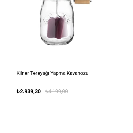
Kilner Tereyağı Yapma Kavanozu
₺2.939,30
₺4.199,00