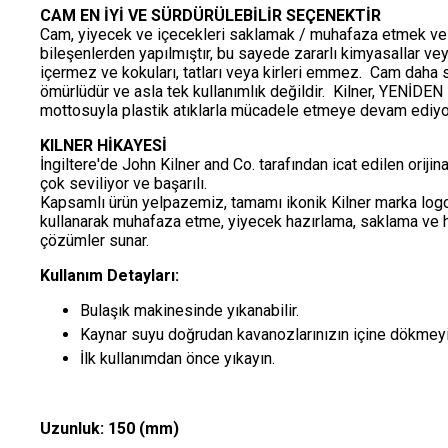
CAM EN İYİ VE SÜRDÜRÜLEBİLİR SEÇENEKTİR
Cam, yiyecek ve içecekleri saklamak / muhafaza etmek ve t
bileşenlerden yapılmıştır, bu sayede zararlı kimyasallar v
içermez ve kokuları, tatları veya kirleri emmez. Cam daha s
ömürlüdür ve asla tek kullanımlık değildir. Kilner, YE
mottosuyla plastik atıklarla mücadele etmeye devam ediyo
KILNER HİKAYESİ
İngiltere'de John Kilner and Co. tarafından icat edilen orij
çok seviliyor ve başarılı.
Kapsamlı ürün yelpazemiz, tamamı ikonik Kilner marka logo
kullanarak muhafaza etme, yiyecek hazırlama, saklama ve 
çözümler sunar.
Kullanım Detayları:
Bulaşık makinesinde yıkanabilir.
Kaynar suyu doğrudan kavanozlarınızın içine dökmeyi
İlk kullanımdan önce yıkayın.
Uzunluk: 150
(mm)