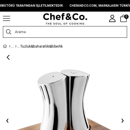
TÖRÜ TARAFINDAN IŞLETILMEKTEDIR.
CHEFANDCO.COM, MARKALARIN TÜRKIYE D
0
Tuzluk&Baharatlık&Biberlik
‹
›