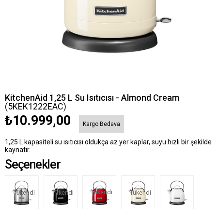
KitchenAid 1,25 L Su Isıtıcısı - Almond Cream
(5KEK1222EAC)
₺10.999,00
Kargo Bedava
1,25 L kapasiteli su ısıtıcısı oldukça az yer kaplar, suyu hızlı bir şekilde
kaynatır.
Seçenekler
Tükendi
Tükendi
Tükendi
Tükendi