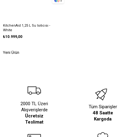
5
KitchenAid 1,25 L Su Isıtıcısı -
White
₺10.999,00
Yeni Ürün
2000 TL Üzeri
Tüm Siparişler
Alışverişlerde
48 Saatte
Ücretsiz
Kargoda
Teslimat