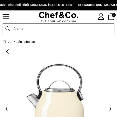
 DISTRIBÜTÖRÜ TARAFINDAN IŞLETILMEKTEDIR.
CHEFANDCO.COM, MARKALARIN 
0
Su Isıtıcıları
‹
›