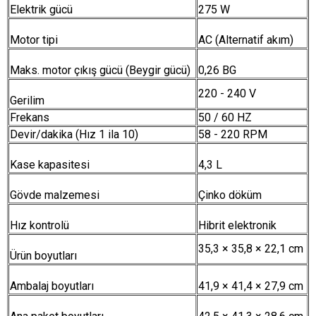
Elektrik gücü
275 W
Motor tipi
AC (Alternatif akım)
Maks. motor çıkış gücü (Beygir gücü)
0,26 BG
220 - 240 V
Gerilim
Frekans
50 / 60 HZ
Devir/dakika (Hız 1 ila 10)
58 - 220 RPM
Kase kapasitesi
4,3 L
Gövde malzemesi
Çinko döküm
Hız kontrolü
Hibrit elektronik
35,3 × 35,8 × 22,1 cm
Ürün boyutları
Ambalaj boyutları
41,9 × 41,4 × 27,9 cm