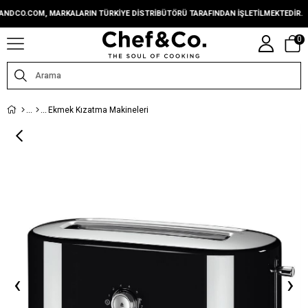
CO.COM, MARKALARIN TÜRKIYE DISTRIBÜTÖRÜ TARAFINDAN IŞLETILMEKTEDIR.
C
0
Ekmek Kızatma Makineleri
‹
›