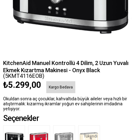
KitchenAid Manuel Kontrollü 4 Dilim, 2 Uzun Yuvalı
Ekmek Kızartma Makinesi - Onyx Black
(5KMT4116EOB)
₺5.299,00
Kargo Bedava
Okuldan sonra aç çocuklar, kahvaltıda büyük aileler veya hızlı bir
atıştırmalık: kızarmış ikramlar yoğun ev sahiplerinin imdadına
yetişiyor.
Seçenekler
Tükendi
Tükendi
Tükendi
Tükendi