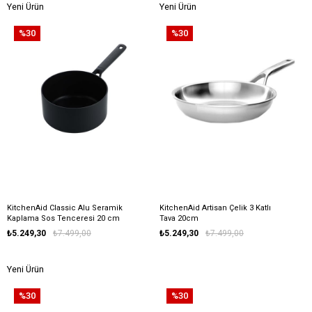
Yeni Ürün
Yeni Ürün
%30
%30
KitchenAid Classic Alu Seramik
KitchenAid Artisan Çelik 3 Katlı
Kaplama Sos Tenceresi 20 cm
Tava 20cm
3.1 L
₺5.249,30
₺7.499,00
₺5.249,30
₺7.499,00
Yeni Ürün
%30
%30