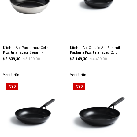
KitchenAid Paslanmaz Çelik
KitchenAid Classic Alu Seramik
Kızartma Tavası, Seramik
Kaplama Kızartma Tavası 20 cm
Kaplama 20 cm
₺3.639,30
₺5.199,00
₺3.149,30
₺4.499,00
Yeni Ürün
Yeni Ürün
%30
%30