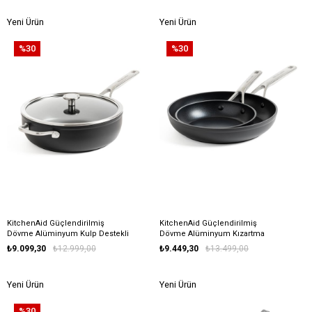
Yeni Ürün
Yeni Ürün
%30
%30
KitchenAid Güçlendirilmiş
KitchenAid Güçlendirilmiş
Dövme Alüminyum Kulp Destekli
Dövme Alüminyum Kızartma
Tava 28 cm
Tavası Seti 20 cm + 28 cm
₺9.099,30
₺12.999,00
₺9.449,30
₺13.499,00
Yeni Ürün
Yeni Ürün
%30