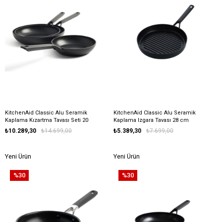
KitchenAid Classic Alu Seramik
KitchenAid Classic Alu Seramik
Kaplama Kızartma Tavası Seti 20
Kaplama Izgara Tavası 28 cm
cm + 24 cm + 28 cm
₺10.289,30
₺14.699,00
₺5.389,30
₺7.699,00
Yeni Ürün
Yeni Ürün
%30
%30