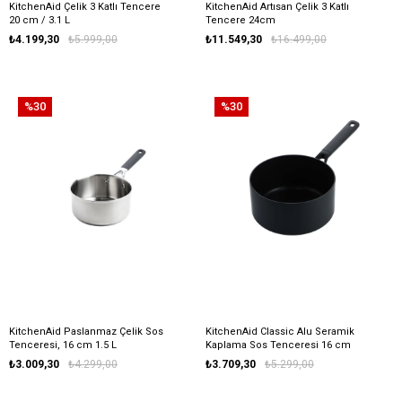
KitchenAid Çelik 3 Katlı Tencere
KitchenAid Artısan Çelik 3 Katlı
20 cm / 3.1 L
Tencere 24cm
₺4.199,30
₺5.999,00
₺11.549,30
₺16.499,00
%30
%30
KitchenAid Paslanmaz Çelik Sos
KitchenAid Classic Alu Seramik
Tenceresi, 16 cm 1.5 L
Kaplama Sos Tenceresi 16 cm
1.5 L
₺3.009,30
₺4.299,00
₺3.709,30
₺5.299,00