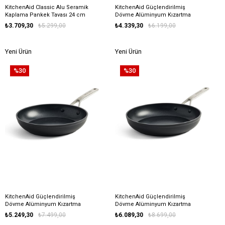
KitchenAid Classic Alu Seramik
KitchenAid Güçlendirilmiş
Kaplama Pankek Tavası 24 cm
Dövme Alüminyum Kızartma
Tavası 20 cm
₺3.709,30
₺5.299,00
₺4.339,30
₺6.199,00
Yeni Ürün
Yeni Ürün
%30
%30
KitchenAid Güçlendirilmiş
KitchenAid Güçlendirilmiş
Dövme Alüminyum Kızartma
Dövme Alüminyum Kızartma
Tavası 24 cm
Tavası 28 cm
₺5.249,30
₺7.499,00
₺6.089,30
₺8.699,00