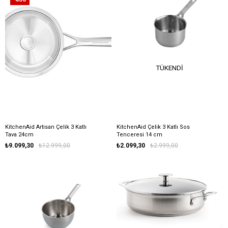
TÜKENDI
KitchenAid Artisan Çelik 3 Katlı
KitchenAid Çelik 3 Katlı Sos
Tava 24cm
Tenceresi 14 cm
₺9.099,30
₺12.999,00
₺2.099,30
₺2.999,00