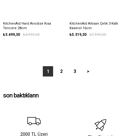
KitchenAid Hard Anodize Kısa
KitchenAid Artısan Çelik 3 Katlı
Tencere 28cm
Kaserol 16cm
₺3.499,30
₺4.999,00
₺5.319,30
₺7.599,00
1
2
3
>
son baktıkların
2000 TL Üzeri