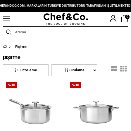
.COM, MARKALARIN TÜRKIYE DISTRIBÜTÖRÜ TARAFINDAN IŞLETILMEKTEDIR.
CH
0
Pişirme
pişirme
Filtreleme
Sıralama
%30
%30